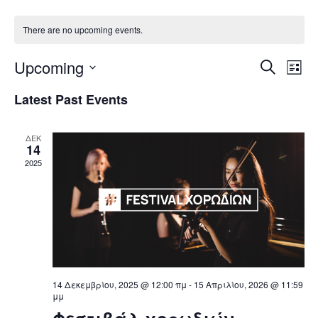
There are no upcoming events.
Upcoming
Ev
Event
Search
List
Vi
Select
Searc
Latest Past Events
Nav
date.
and
ΔΕΚ
Views
14
2025
Navig
14 Δεκεμβρίου, 2025 @ 12:00 πμ
-
15 Απριλίου, 2026 @ 11:59
μμ
Φεστιβάλ χορωδιών